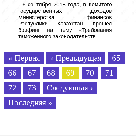
6 сентября 2018 года, в Комитете 
государственных доходов 
Министерства финансов 
Республики Казахстан прошел 
брифинг на тему «Требования 
таможенного законодательств...
« Первая
‹ Предыдущая
65
66
67
68
69
70
71
72
73
Следующая ›
Последняя »