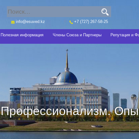
info@esuved.kz
+7 (727) 267-58-25
Полезная информация
Члены Союза и Партнеры
Репутация и Ф
Профессионализм. Опыт