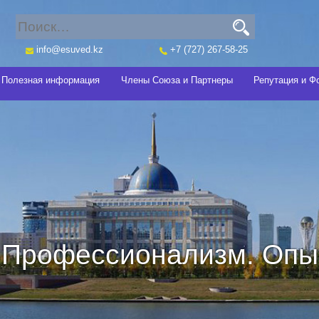
info@esuved.kz
+7 (727) 267-58-25
Полезная информация
Члены Союза и Партнеры
Репутация и Ф
Профессионализм. Опыт