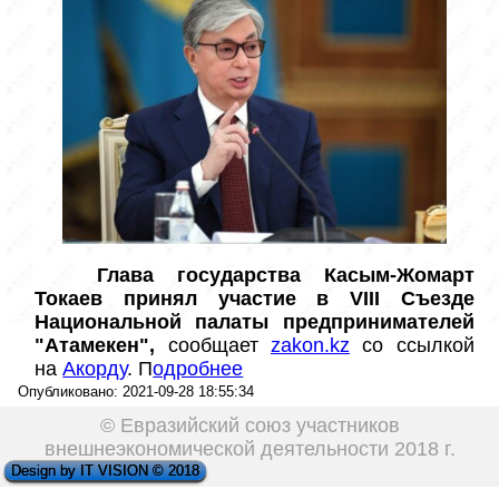
Глава государства Касым-Жомарт 
Токаев принял участие в VIII Съезде 
Национальной палаты предпринимателей 
"Атамекен", 
сообщает 
zakon.kz
 со ссылкой 
на 
Акорду
. П
одробнее
Опубликовано: 2021-09-28 18:55:34
© Евразийский союз участников
внешнеэкономической деятельности 2018 г.
Design by IT VISION © 2018