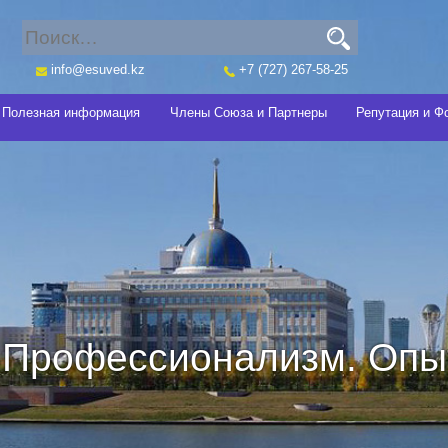
info@esuved.kz
+7 (727) 267-58-25
Полезная информация
Члены Союза и Партнеры
Репутация и Ф
Профессионализм. Опыт