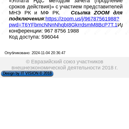
«Уплата НДС методом зачета (продление 
сроков действия)» с участием представителей 
МНЭ РК и МФ РК.   
Ссылка ZOOM для 
подключения
:
https://zoom.us/j/96787561988?
pwd=T6YFbmcNNnNhqbI8GkrrdsmM8BcP7T.1
Иден
конференции: 967 8756 1988
Код доступа: 596044
Опубликовано: 2024-11-04 20:36:47
© Евразийский союз участников
внешнеэкономической деятельности 2018 г.
Design by IT VISION © 2018