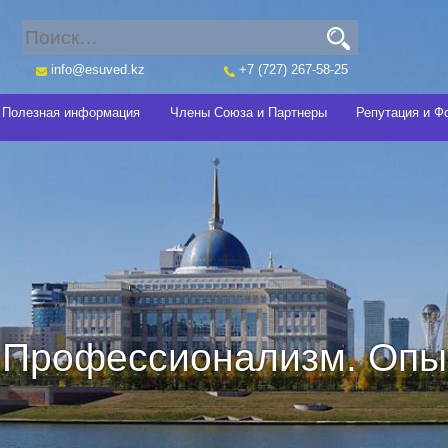
info@esuved.kz
+7 (727) 267-58-25
Полезная информация
Члены Союза и Партнеры
Репутация и Ф
Профессионализм. Опыт