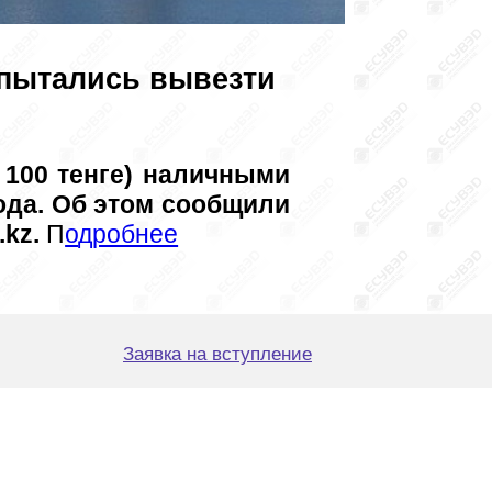
пытались вывезти
100 тенге) наличными 
ода. Об этом сообщили 
kz.
 П
о
дробнее
Заявка на вступление