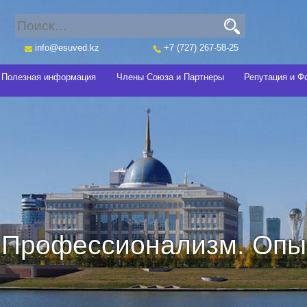
info@esuved.kz
+7 (727) 267-58-25
Полезная информация
Члены Союза и Партнеры
Репутация и Ф
Профессионализм. Опыт