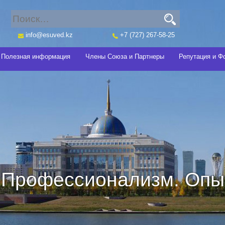
info@esuved.kz
+7 (727) 267-58-25
Полезная информация
Члены Союза и Партнеры
Репутация и Ф
Профессионализм. Опыт