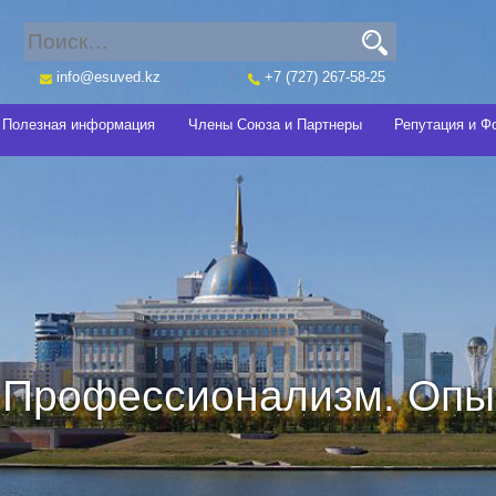
info@esuved.kz
+7 (727) 267-58-25
Полезная информация
Члены Союза и Партнеры
Репутация и Ф
Профессионализм. Опыт