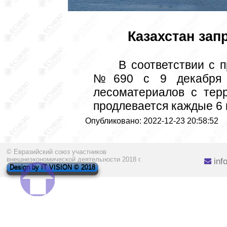
Казахстан за
 В соответствии с приказом министра индустрии и инфраструктурного развития РК 
№690 с 9 декабря т
лесоматериалов с терр
продлевается каждые 6 
Опубликовано: 2022-12-23 20:58:52
© Евразийский союз участников
внешнеэкономической деятельности 2018 г.
inf
Design by IT VISION © 2018