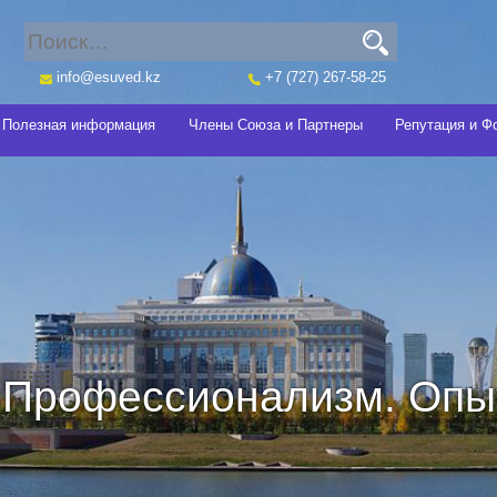
info@esuved.kz
+7 (727) 267-58-25
Полезная информация
Члены Союза и Партнеры
Репутация и Ф
Профессионализм. Опыт