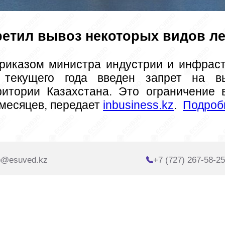
претил вывоз некоторых видов л
екущего года введен запрет на выв
итории Казахстана. Это ограничение в
месяцев, передает 
inbusiness.kz
.  
Подроб
o@esuved.kz
+7 (727) 267-58-25