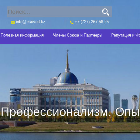
info@esuved.kz
+7 (727) 267-58-25
Полезная информация
Члены Союза и Партнеры
Репутация и Ф
Профессионализм. Опыт