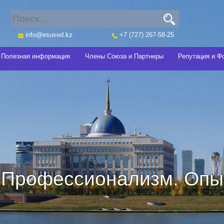
info@esuved.kz
+7 (727) 267-58-25
Полезная информация
Члены Союза и Партнеры
Репутация и Ф
Профессионализм. Опыт