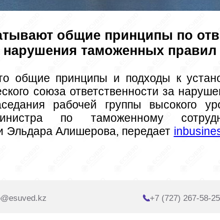
тывают общие принципы по отв
нарушения таможенных правил
еского союза ответственности за наруше
аседания рабочей группы высокого ур
министра по таможенному сотрудни
и Эльдара Алишерова, передает 
inbusine
o@esuved.kz
+7 (727) 267-58-25