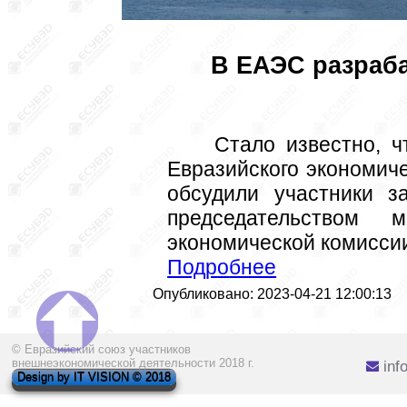
В ЕАЭС разраба
 Стало известно, что общие принципы и подходы к установлению в государствах 
Евразийского экономич
обсудили участники з
председательством 
экономической комисси
Под
р
о
бнее
Опубликовано: 2023-04-21 12:00:13
© Евразийский союз участников
внешнеэкономической деятельности 2018 г.
inf
Design by IT VISION © 2018