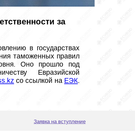
етственности за
ния таможенных правил 
овня. Оно прошло под 
честву Евразийской 
ss.kz
 со ссылкой на 
ЕЭК
.  
Заявка на вступление