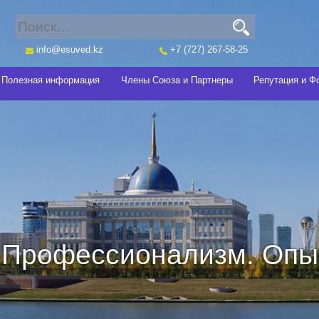
info@esuved.kz
+7 (727) 267-58-25
Полезная информация
Члены Союза и Партнеры
Репутация и Ф
Профессионализм. Опыт