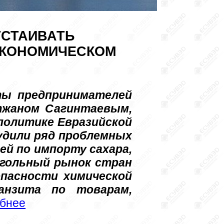
ТСТАИВАТЬ
ЭКОНОМИЧЕСКОМ
ы предпринимателей 
жаном Сагинтаевым, 
политике Евразийской 
удили ряд проблемных 
й по импорту сахара, 
гольный рынок стран 
асности химической 
нзита по товарам, 
бнее